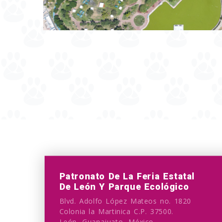
Patronato De La Feria Estatal
De León Y Parque Ecológico
Blvd. Adolfo López Mateos no. 1820
Colonia la Martinica C.P. 37500.
León, Guanajuato, México