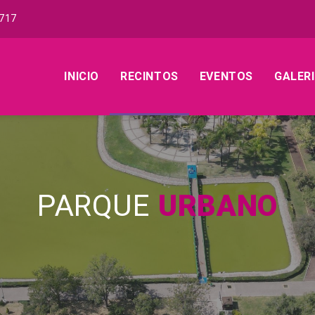
717
INICIO
RECINTOS
EVENTOS
GALER
PARQUE
URBANO