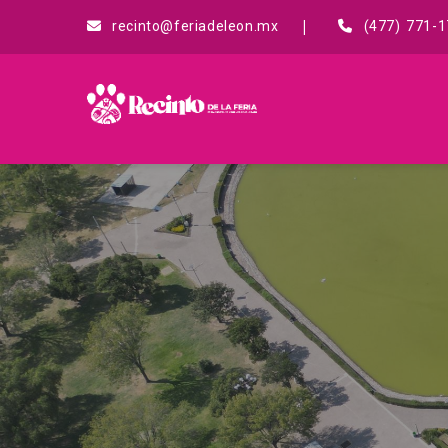
recinto@feriadeleon.mx
(477) 771-1