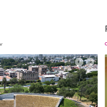
ar
‹
›